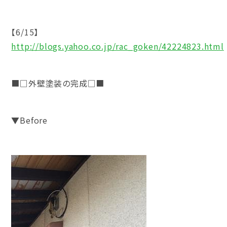
【6/15】
http://blogs.yahoo.co.jp/rac_goken/42224823.html
■□外壁塗装の完成□■
▼Before