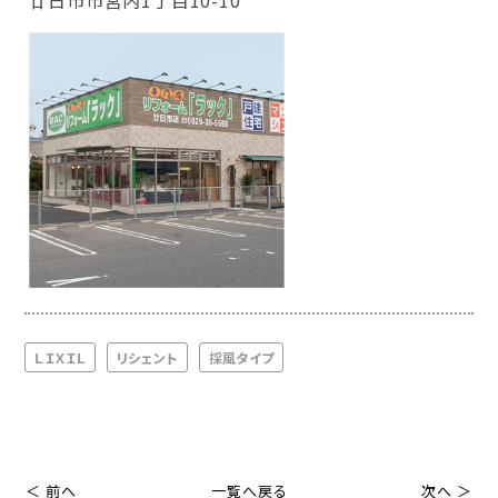
廿日市市宮内1丁目10-10
ＬＩＸＩＬ
リシェント
採風タイプ
＜ 前へ
一覧へ戻る
次へ ＞