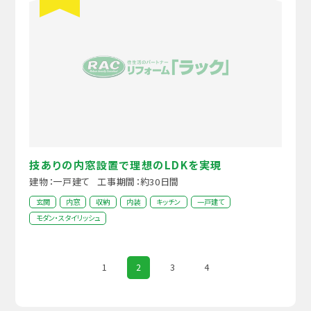
技ありの内窓設置で理想のLDKを実現
建物：一戸建て
工事期間：約30日間
玄関
内窓
収納
内装
キッチン
一戸建て
モダン・スタイリッシュ
1
2
3
4